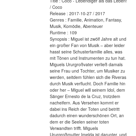
Title : Coco - Lebendiger als das Leben! 
/ Coco 
Release : 2017-10-27 / 2017 
Genres : Familie, Animation, Fantasy, 
Musik, Komödie, Abenteuer 
Runtime : 109 
Synopsis : Miguel ist zwölf Jahre alt und 
ein großer Fan von Musik – aber leider 
hasst seine Schusterfamilie alles, was 
mit Tönen und Instrumenten zu tun hat. 
Miguels Ururgroßvater verließ damals 
seine Frau und Tochter, um Musiker zu 
werden, seitdem fühlen sich die Riveras 
durch Musik verflucht. Doch Familie hin 
oder her – Miguel will seinem Idol, dem 
Sänger Ernesto de la Cruz, trotzdem 
nacheifern. Aus Versehen kommt er 
dabei ins Reich der Toten und betritt 
dadurch einen wunderschönen Ort, an 
dem er die Seelen seiner toten 
Verwandten trifft. Miguels 
Ururgroßmutter Imelda ist darunter, und 